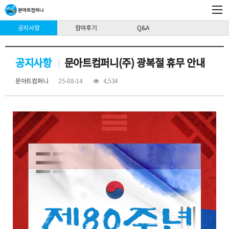
공지사항
참여후기
Q&A
공지사항
문아트컴퍼니(주) 광복절 휴무 안내
문아트컴퍼니
25-08-14
4,534